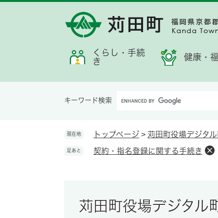
ペ
メ
メ
検
お
ー
ニ
ニ
索
す
ジ
ュ
ュ
す
す
の
ー
ー
る
め
先
を
くらし・手続
情
健康・
き
頭
飛
報
で
ば
す。
し
Google
て
キーワード検索
カ
本
ス
文
タ
へ
トップページ
>
苅田町役場デジタル
現在地
ム
契約・指名登録に関する手続き
足あと
検
索
苅田町役場デジタル