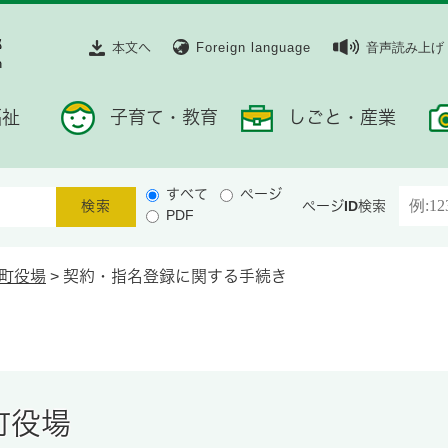
本文へ
Foreign language
音声読み上げ
福祉
子育て・教育
しごと・産業
すべて
ページ
ページID検索
PDF
町役場
>
契約・指名登録に関する手続き
町役場