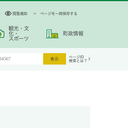
閲覧補助
ページを一時保存する
観光・文
化・
町政情報
スポーツ
ページID
検索とは？