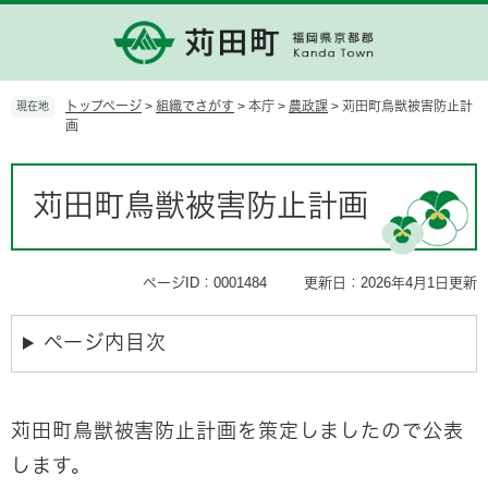
ペ
メ
ー
ニ
ジ
ュ
の
ー
先
を
トップページ
>
組織でさがす
>
本庁
>
農政課
>
苅田町鳥獣被害防止計
現在地
頭
飛
画
で
ば
す。
し
本
て
文
苅田町鳥獣被害防止計画
本
文
へ
ページID：0001484
更新日：2026年4月1日更新
ページ内目次
苅田町鳥獣被害防止計画を策定しましたので公表
します。