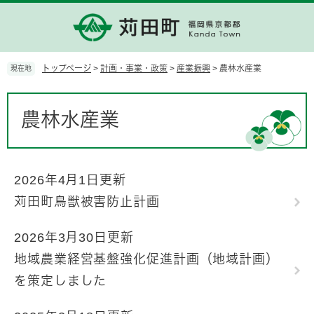
ペ
メ
ー
ニ
ジ
ュ
の
ー
先
を
トップページ
>
計画・事業・政策
>
産業振興
>
農林水産業
現在地
頭
飛
で
ば
本
す。
し
文
農林水産業
て
本
文
へ
2026年4月1日更新
苅田町鳥獣被害防止計画
2026年3月30日更新
地域農業経営基盤強化促進計画（地域計画）
を策定しました