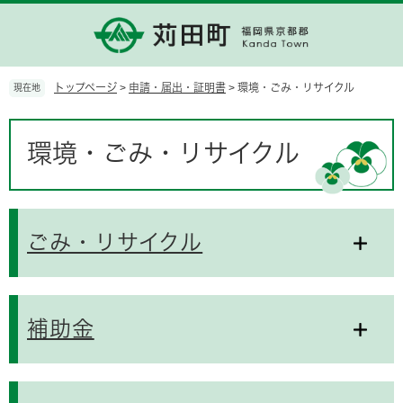
ペ
メ
ー
ニ
ジ
ュ
の
ー
先
を
トップページ
>
申請・届出・証明書
>
環境・ごみ・リサイクル
現在地
頭
飛
で
ば
本
す。
し
文
環境・ごみ・リサイクル
て
本
文
へ
ごみ・リサイクル
補助金