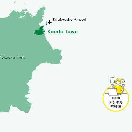
苅
田
町
デ
ジ
タ
ル
町