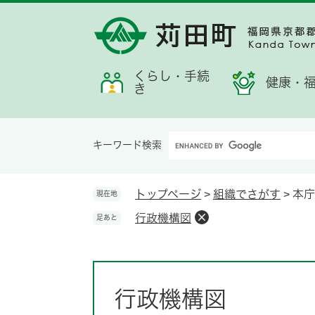
ペ
メ
メ
検
お
ー
ニ
ニ
索
す
ジ
ュ
ュ
す
す
の
ー
ー
る
め
先
を
くらし・手続
情
健康・
き
頭
飛
報
で
ば
す。
し
Google
て
キーワード検索
カ
本
ス
文
タ
へ
トップページ
>
組織でさがす
>
本庁
現在地
ム
行政機構図
足あと
検
索
本
文
行政機構図