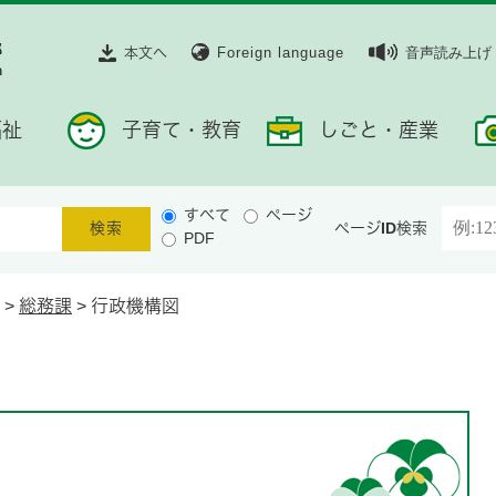
本文へ
Foreign language
音声読み上げ
福祉
子育て・教育
しごと・産業
すべて
ページ
ページID検索
PDF
>
総務課
>
行政機構図