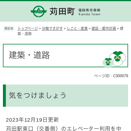
ペ
メ
ー
ニ
ジ
ュ
の
ー
先
を
トップページ
>
分類でさがす
>
しごと・産業
>
建設・都市計画
>
建
現在地
頭
飛
築・道路
で
ば
す。
し
本
て
文
建築・道路
本
文
へ
ページID：C000079
気をつけましょう
2023年12月19日更新
苅田駅東口（交番側）のエレベーター利用を中