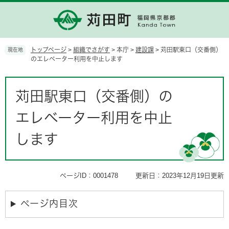
ペ
メ
ー
ニ
ジ
ュ
の
ー
先
を
トップページ
>
組織でさがす
>
本庁
>
建設課
>
苅田駅東口（交番側）
現在地
頭
飛
のエレベーター利用を中止します
で
ば
す。
し
本
て
文
苅田駅東口（交番側）の
本
文
エレベーター利用を中止
へ
します
ページID：0001478
更新日：2023年12月19日更新
ページ内目次