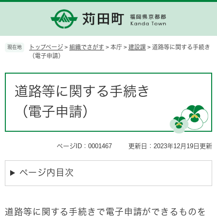
ペ
メ
ー
ニ
ジ
ュ
の
ー
先
を
トップページ
>
組織でさがす
>
本庁
>
建設課
>
道路等に関する手続き
現在地
頭
飛
（電子申請）
で
ば
す。
し
本
て
文
道路等に関する手続き
本
文
（電子申請）
へ
ページID：0001467
更新日：2023年12月19日更新
ページ内目次
道路等に関する手続きで電子申請ができるものを