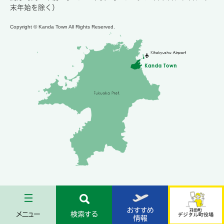
末年始を除く）
Copyright © Kanda Town All Rights Reserved.
メ
検
お
苅
ニ
索
す
田
ュ
す
す
町
ー
る
め
デ