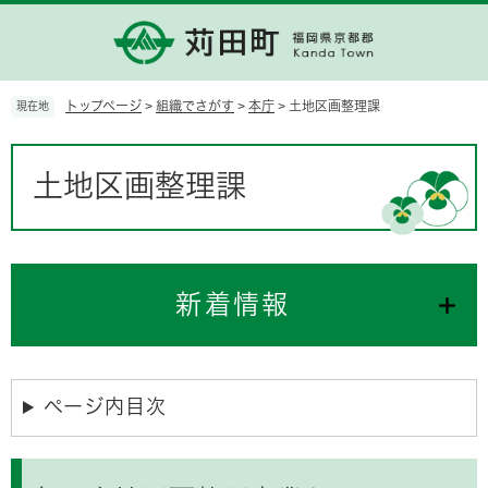
ペ
メ
ー
ニ
ジ
ュ
の
ー
先
を
トップページ
>
組織でさがす
>
本庁
>
土地区画整理課
現在地
頭
飛
で
ば
本
す。
し
文
土地区画整理課
て
本
文
へ
新着情報
ページ内目次