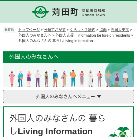
ペ
メ
ー
ニ
ジ
ュ
の
ー
先
を
トップページ
>
分類でさがす
>
くらし・手続き
>
協働
>
外国人支援
>
現在地
頭
飛
外国人のみなさんへ
>
外国人支援 Information for foreign residents
>
外国人のみなさんの 暮らしLiving Information
で
ば
す。
し
て
外国人のみなさんへ
本
文
へ
外国人のみなさんへメニュー
本
文
外国人のみなさんの 暮ら
しLiving Information