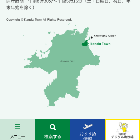
開庁時間：午前8時30分～午後5時15分（土・日曜日、祝日、年
末年始を除く）
Copyright © Kanda Town All Rights Reserved.
メ
検
お
苅
ニ
索
す
田
ュ
す
す
町
ー
る
め