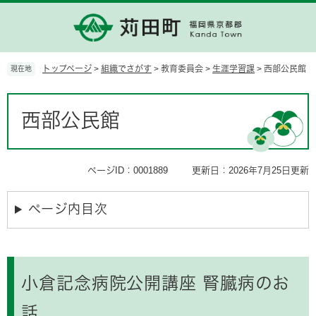
ペ
メ
ー
ニ
ジ
ュ
の
ー
先
を
トップページ
>
組織でさがす
>
教育委員会
>
生涯学習課
>
西部公民館
現在地
頭
飛
で
ば
本
す。
し
文
西部公民館
て
本
文
へ
ページID：0001889
更新日：2026年7月25日更新
ページ内目次
小倉記念病院公開講座 腎臓病のお
話