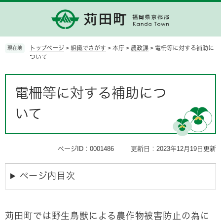
ペ
メ
ー
ニ
ジ
ュ
の
ー
先
を
トップページ
>
組織でさがす
>
本庁
>
農政課
>
電柵等に対する補助に
現在地
頭
飛
ついて
で
ば
す。
し
本
て
文
電柵等に対する補助につ
本
文
いて
へ
ページID：0001486
更新日：2023年12月19日更新
ページ内目次
苅田町では野生鳥獣による農作物被害防止の為に