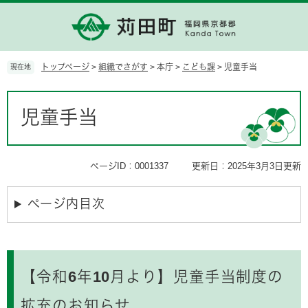
ペ
メ
ー
ニ
ジ
ュ
の
ー
先
を
トップページ
>
組織でさがす
>
本庁
>
こども課
>
児童手当
現在地
頭
飛
で
ば
本
す。
し
文
児童手当
て
本
文
へ
ページID：0001337
更新日：2025年3月3日更新
ページ内目次
【令和6年10月より】児童手当制度の
拡充のお知らせ