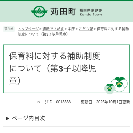
ペ
メ
ー
ニ
ジ
ュ
の
ー
先
を
トップページ
>
組織でさがす
>
本庁
>
こども課
>
保育料に対する補助
現在地
頭
飛
制度について（第3子以降児童）
で
ば
す。
し
本
て
文
保育料に対する補助制度
本
文
について（第3子以降児
へ
童）
ページID：0013338
更新日：2025年10月1日更新
ページ内目次