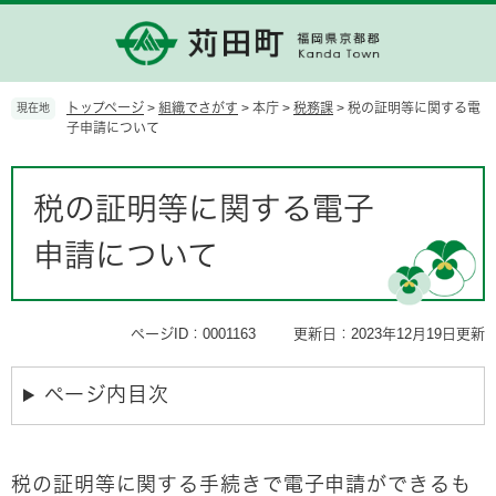
ペ
メ
ー
ニ
ジ
ュ
の
ー
先
を
トップページ
>
組織でさがす
>
本庁
>
税務課
>
税の証明等に関する電
現在地
頭
飛
子申請について
で
ば
す。
し
本
て
文
税の証明等に関する電子
本
文
申請について
へ
ページID：0001163
更新日：2023年12月19日更新
ページ内目次
税の証明等に関する手続きで電子申請ができるも