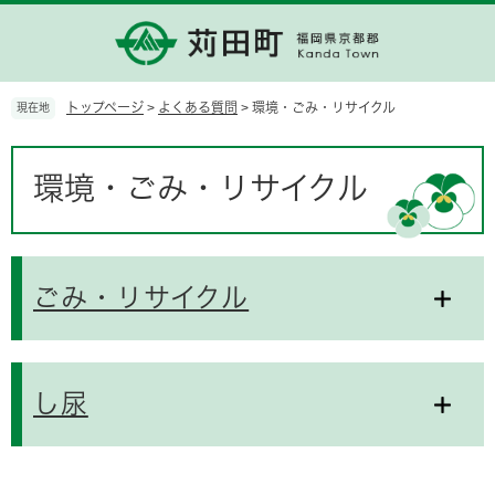
ペ
メ
ー
ニ
ジ
ュ
の
ー
先
を
トップページ
>
よくある質問
>
環境・ごみ・リサイクル
現在地
頭
飛
で
ば
本
す。
し
文
環境・ごみ・リサイクル
て
本
文
へ
ごみ・リサイクル
し尿