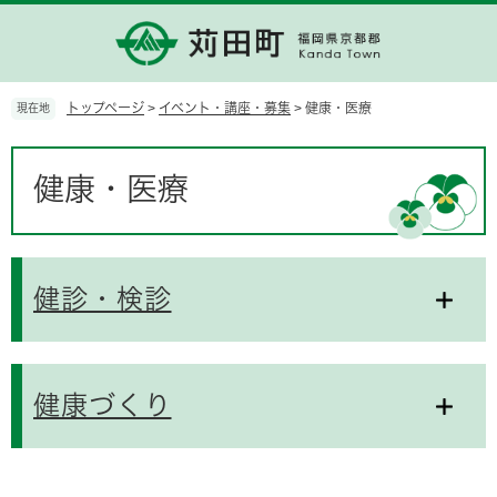
ペ
メ
ー
ニ
ジ
ュ
の
ー
先
を
トップページ
>
イベント・講座・募集
>
健康・医療
現在地
頭
飛
で
ば
本
す。
し
文
健康・医療
て
本
文
へ
健診・検診
健康づくり