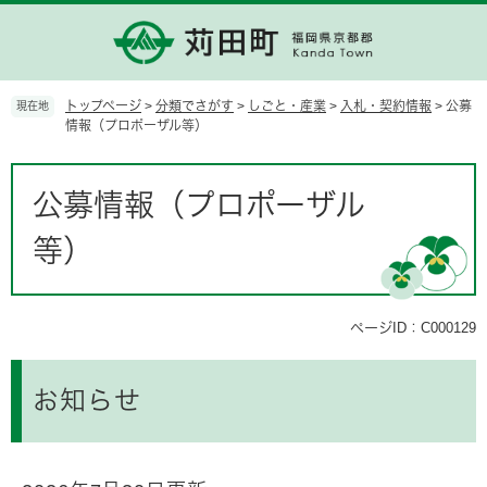
ペ
メ
ー
ニ
ジ
ュ
の
ー
先
を
トップページ
>
分類でさがす
>
しごと・産業
>
入札・契約情報
>
公募
現在地
頭
飛
情報（プロポーザル等）
で
ば
す。
し
本
て
文
公募情報（プロポーザル
本
文
等）
へ
ページID：C000129
お知らせ