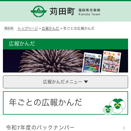
ペ
メ
ー
ニ
ジ
ュ
の
ー
先
を
トップページ
>
広報かんだ
>
年ごとの広報かんだ
現在地
頭
飛
で
ば
広報かんだ
す。
し
て
本
文
へ
広報かんだメニュー
本
文
年ごとの広報かんだ
令和7年度のバックナンバー