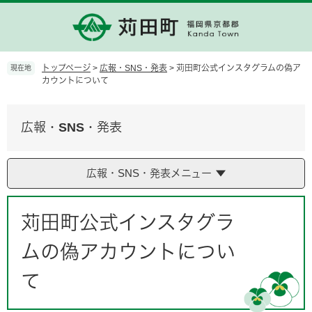
ペ
メ
ー
ニ
ジ
ュ
の
ー
先
を
トップページ
>
広報・SNS・発表
>
苅田町公式インスタグラムの偽ア
現在地
頭
飛
カウントについて
で
ば
す。
し
て
広報・SNS・発表
本
文
へ
広報・SNS・発表メニュー
本
文
苅田町公式インスタグラ
ムの偽アカウントについ
て