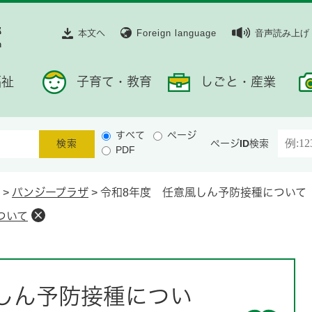
本文へ
Foreign language
音声読み上げ
福祉
子育て・教育
しごと・産業
すべて
ページ
ページID検索
PDF
>
パンジープラザ
>
令和8年度 任意風しん予防接種について
ついて
しん予防接種につい