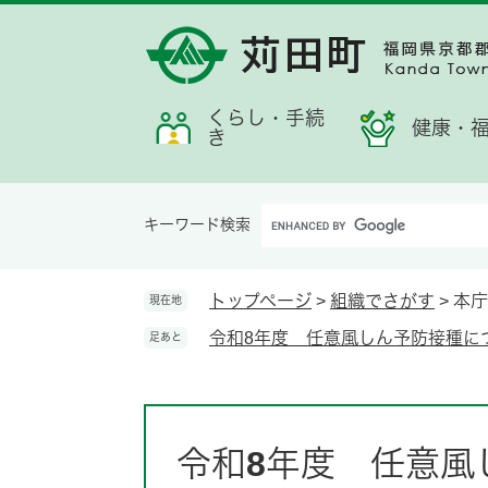
ペ
メ
メ
検
お
ー
ニ
ニ
索
す
ジ
ュ
ュ
す
す
の
ー
ー
る
め
先
を
くらし・手続
情
健康・
き
頭
飛
報
で
ば
す。
し
Google
て
キーワード検索
カ
本
ス
文
タ
へ
トップページ
>
組織でさがす
>
本庁
現在地
ム
令和8年度 任意風しん予防接種に
足あと
検
索
本
文
令和8年度 任意風