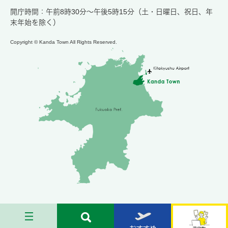
開庁時間：午前8時30分～午後5時15分（土・日曜日、祝日、年
末年始を除く）
Copyright © Kanda Town All Rights Reserved.
メ
検
お
苅
ニ
索
す
田
ュ
す
す