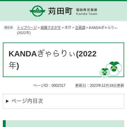
ペ
メ
ー
ニ
ジ
ュ
の
ー
先
を
トップページ
>
組織でさがす
>
本庁
>
企画課
>
KANDAぎゃらりぃ
現在地
頭
飛
(2022年)
で
ば
す。
し
本
て
文
KANDAぎゃらりぃ(2022
本
文
年)
へ
ページID：0002317
更新日：2023年12月19日更新
ページ内目次