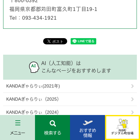
〒800-0392
福岡県京都郡苅田町富久町1丁目19-1
Tel：093-434-1921
AI（人工知能）は
こんなページをおすすめします
KANDAぎゃらりぃ(2021年)
KANDAぎゃらりぃ（2025）
KANDAぎゃらりぃ（2024）
メ
検
お
苅
ニ
索
す
KANDAぎゃらりぃ（2023）
田
ュ
す
す
町
ー
る
め
デ
KANDAぎゃらりぃ（2026）