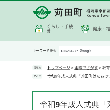
ペ
メ
メ
検
お
ー
ニ
ニ
索
す
ジ
ュ
ュ
す
す
の
ー
ー
る
め
先
を
くらし・手続
情
健康・
き
頭
飛
報
で
ば
す。
し
Google
て
キーワード検索
カ
本
ス
文
タ
へ
トップページ
>
組織でさがす
>
教育
現在地
ム
令和9年成人式典「苅田町はたちの
足あと
検
索
本
文
令和9年成人式典「