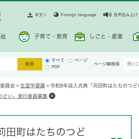
本文へ
Foreign language
音声読み上げ
福祉
子育て・教育
しごと・産業
すべて
ページ
ページID検索
PDF
委員会
>
生涯学習課
>
令和9年成人式典「苅田町はたちのつど
つどい」実行委員募集
苅田町はたちのつど