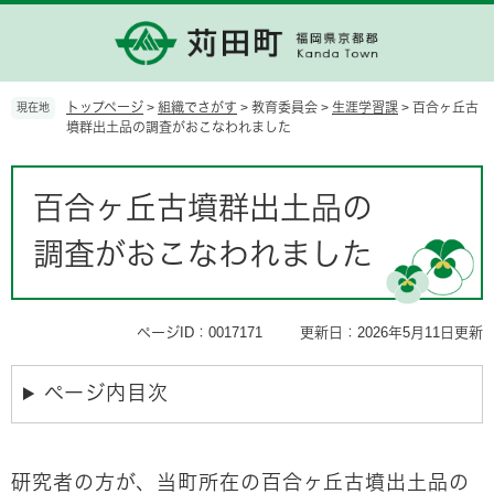
ペ
メ
ー
ニ
ジ
ュ
の
ー
先
を
トップページ
>
組織でさがす
>
教育委員会
>
生涯学習課
>
百合ヶ丘古
現在地
頭
飛
墳群出土品の調査がおこなわれました
で
ば
す。
し
本
て
文
百合ヶ丘古墳群出土品の
本
文
調査がおこなわれました
へ
ページID：0017171
更新日：2026年5月11日更新
ページ内目次
研究者の方が、当町所在の百合ヶ丘古墳出土品の