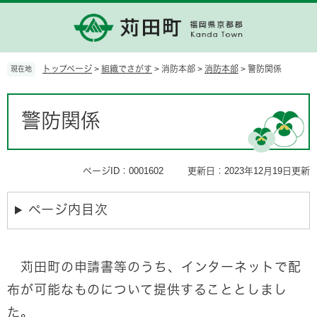
ペ
メ
ー
ニ
ジ
ュ
の
ー
先
を
トップページ
>
組織でさがす
>
消防本部
>
消防本部
>
警防関係
現在地
頭
飛
で
ば
本
す。
し
文
警防関係
て
本
文
へ
ページID：0001602
更新日：2023年12月19日更新
ページ内目次
苅田町の申請書等のうち、インターネットで配
布が可能なものについて提供することとしまし
た。