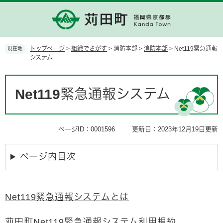
ペ
メ
ー
ニ
ジ
ュ
の
ー
先
を
トップページ
>
組織でさがす
>
消防本部
>
消防本部
>
Net119緊急通報
現在地
頭
飛
システム
で
ば
す。
し
本
て
文
Net119緊急通報システム
本
文
へ
ページID：0001596
更新日：2023年12月19日更新
ページ内目次
Net119緊急通報システムとは
苅田町Net119緊急通報システム利用規約