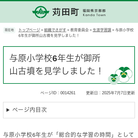
ペ
メ
ー
ニ
ジ
ュ
の
ー
先
を
トップページ
>
組織でさがす
>
教育委員会
>
生涯学習課
>
与原小学校
現在地
頭
飛
6年生が御所山古墳を見学しました！
で
ば
す。
し
本
て
文
与原小学校6年生が御所
本
文
山古墳を見学しました！
へ
ページID：0014261
更新日：2025年7月7日更新
ページ内目次
与原小学校6年生が「総合的な学習の時間」として