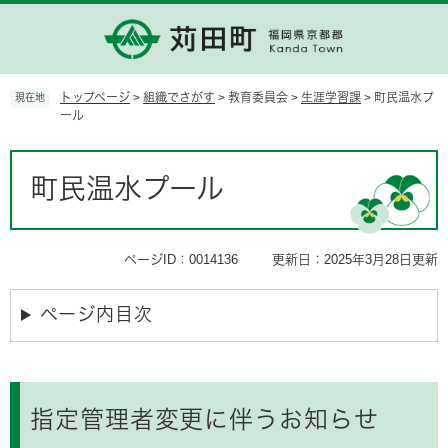
ペ
メ
ー
ニ
ジ
ュ
の
ー
先
を
トップページ
>
組織でさがす
>
教育委員会
>
生涯学習課
>
町民温水プ
現在地
頭
飛
ール
で
ば
す。
し
本
て
文
町民温水プール
本
文
へ
ページID：0014136
更新日：2025年3月28日更新
ページ内目次
指定管理者変更に伴うお知らせ