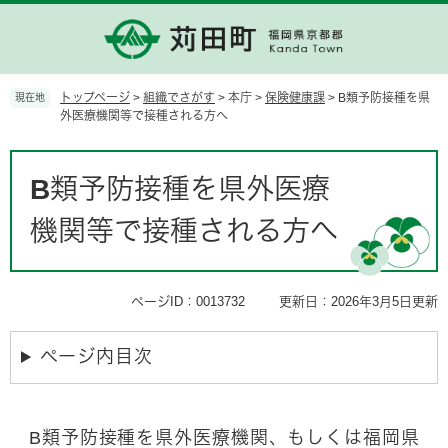
ペ
メ
ー
ニ
ジ
ュ
の
ー
先
を
トップページ
>
組織でさがす
>
本庁
>
保険健康課
>
B類予防接種を県
現在地
頭
飛
外医療機関等で接種される方へ
で
ば
す。
し
本
て
文
B類予防接種を県外医療
本
文
機関等で接種される方へ
へ
ページID：0013732
更新日：2026年3月5日更新
ページ内目次
B類予防接種を県外医療機関、もしくは福岡県