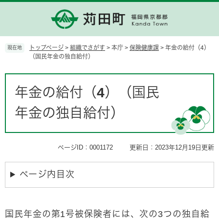
ペ
メ
ー
ニ
ジ
ュ
の
ー
先
を
トップページ
>
組織でさがす
>
本庁
>
保険健康課
>
年金の給付（4）
現在地
頭
飛
（国民年金の独自給付）
で
ば
す。
し
本
て
文
年金の給付（4）（国民
本
文
年金の独自給付）
へ
ページID：0001172
更新日：2023年12月19日更新
ページ内目次
国民年金の第1号被保険者には、次の3つの独自給