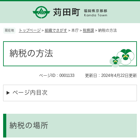
ペ
メ
ー
ニ
ジ
ュ
の
ー
先
を
トップページ
>
組織でさがす
>
本庁
>
税務課
>
納税の方法
現在地
頭
飛
で
ば
本
す。
し
文
納税の方法
て
本
文
へ
ページID：0001133
更新日：2024年4月22日更新
ページ内目次
納税の場所