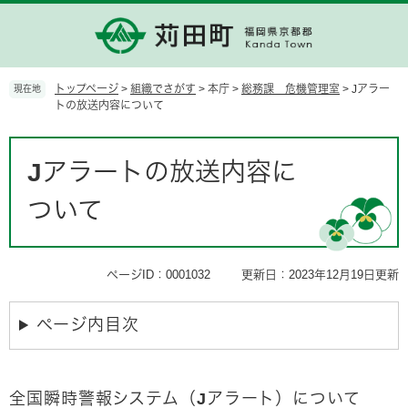
ペ
メ
ー
ニ
ジ
ュ
の
ー
先
を
トップページ
>
組織でさがす
>
本庁
>
総務課 危機管理室
>
Jアラー
現在地
頭
飛
トの放送内容について
で
ば
す。
し
本
て
文
Jアラートの放送内容に
本
文
ついて
へ
ページID：0001032
更新日：2023年12月19日更新
ページ内目次
全国瞬時警報システム（Jアラート）について