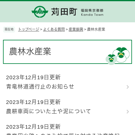
ペ
メ
ー
ニ
ジ
ュ
の
ー
先
を
トップページ
>
よくある質問
>
産業振興
>
農林水産業
現在地
頭
飛
で
ば
本
す。
し
文
農林水産業
て
本
文
へ
2023年12月19日更新
青竜林道通行止のお知らせ
2023年12月19日更新
農耕車両についた土や泥について
2023年12月19日更新