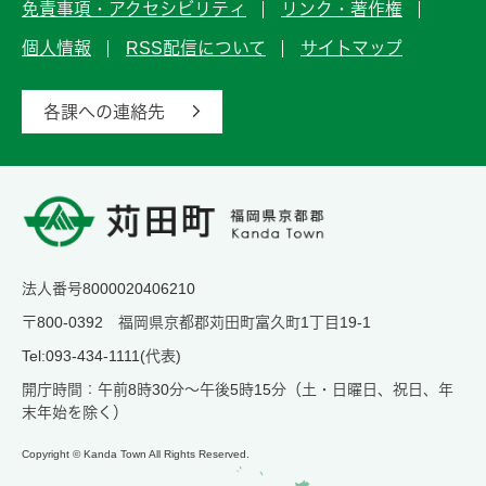
免責事項・アクセシビリティ
リンク・著作権
個人情報
RSS配信について
サイトマップ
各課への連絡先
法人番号8000020406210
〒800-0392 福岡県京都郡苅田町富久町1丁目19-1
Tel:093-434-1111(代表)
開庁時間：午前8時30分～午後5時15分（土・日曜日、祝日、年
末年始を除く）
Copyright © Kanda Town All Rights Reserved.