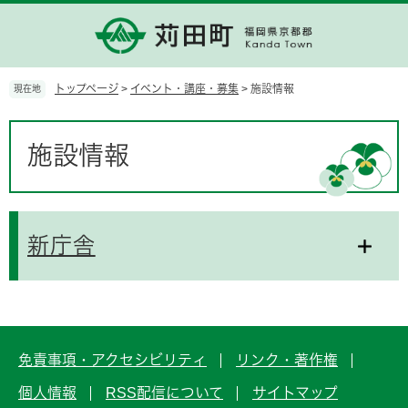
ペ
メ
ー
ニ
ジ
ュ
の
ー
先
を
トップページ
>
イベント・講座・募集
>
施設情報
現在地
頭
飛
で
ば
本
す。
し
文
施設情報
て
本
文
へ
新庁舎
免責事項・アクセシビリティ
リンク・著作権
個人情報
RSS配信について
サイトマップ