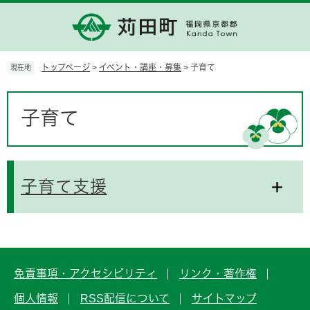
ペ
メ
ー
ニ
ジ
ュ
の
ー
先
を
トップページ
>
イベント・講座・募集
>
子育て
現在地
頭
飛
で
ば
本
す。
し
文
子育て
て
本
文
へ
子育て支援
免責事項・アクセシビリティ
リンク・著作権
個人情報
RSS配信について
サイトマップ