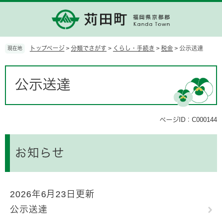
ペ
メ
ー
ニ
ジ
ュ
の
ー
先
を
トップページ
>
分類でさがす
>
くらし・手続き
>
税金
>
公示送達
現在地
頭
飛
で
ば
本
す。
し
文
公示送達
て
本
文
へ
ページID：C000144
お知らせ
2026年6月23日更新
公示送達