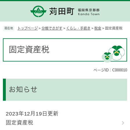
ペ
メ
ー
ニ
ジ
ュ
の
ー
先
を
トップページ
>
分類でさがす
>
くらし・手続き
>
税金
>
固定資産税
現在地
頭
飛
で
ば
本
す。
し
文
固定資産税
て
本
文
へ
ページID：C000010
お知らせ
2023年12月19日更新
固定資産税