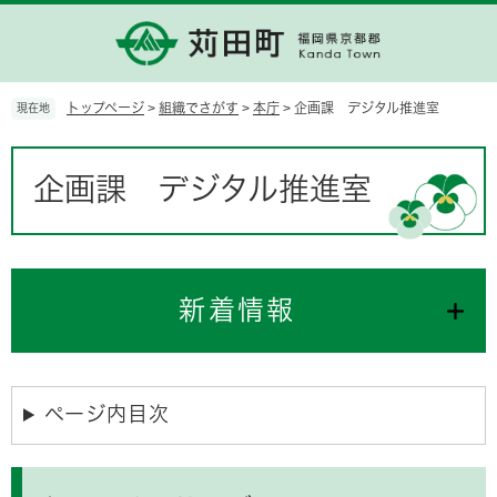
ペ
メ
ー
ニ
ジ
ュ
の
ー
先
を
トップページ
>
組織でさがす
>
本庁
>
企画課 デジタル推進室
現在地
頭
飛
で
ば
本
す。
し
文
企画課 デジタル推進室
て
本
文
へ
新着情報
ページ内目次