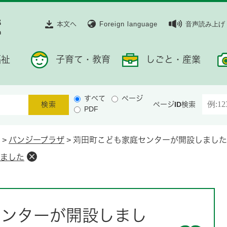
本文へ
Foreign language
音声読み上げ
福祉
子育て・教育
しごと・産業
すべて
ページ
ページID検索
PDF
>
パンジープラザ
>
苅田町こども家庭センターが開設しました
ました
センターが開設しまし