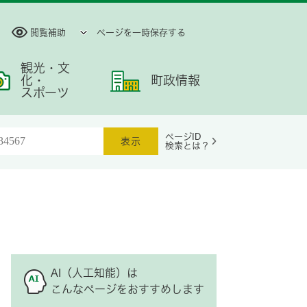
閲覧補助
ページを一時保存する
観光・文
化・
町政情報
スポーツ
ページID
検索とは？
AI（人工知能）は
こんなページをおすすめします