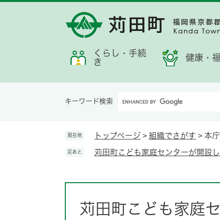
ペ
メ
メ
検
お
ー
ニ
ニ
索
す
ジ
ュ
ュ
す
す
の
ー
ー
る
め
先
を
くらし・手続
情
健康・
き
頭
飛
報
で
ば
す。
し
Google
て
キーワード検索
カ
本
ス
文
タ
へ
トップページ
>
組織でさがす
>
本庁
現在地
ム
苅田町こども家庭センターが開設し
足あと
検
索
本
文
苅田町こども家庭