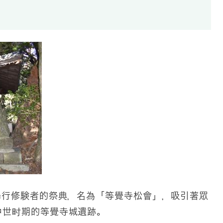
舉行修験者的祭典，名為「等覺寺松會」，吸引著眾
中世时期的等覺寺城遺跡。