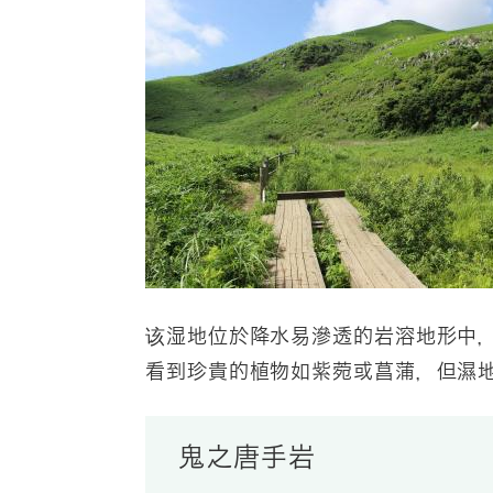
该湿地位於降水易滲透的岩溶地形中
看到珍貴的植物如紫菀或菖蒲，但濕
鬼之唐手岩