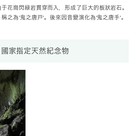
由于花崗閃緑岩貫穿而入，形成了巨大的板狀岩石。
之為'鬼之唐戸'。後來因音變演化為'鬼之唐手'。
 國家指定天然紀念物