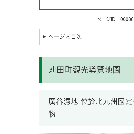
ページID：00088
ページ内目次
苅田町觀光導覽地圖
廣谷濕地 位於北九州國
物