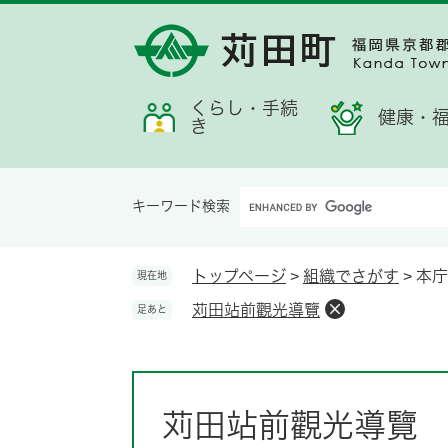
ペ
メ
メ
検
お
ー
ニ
ニ
索
す
ジ
ュ
ュ
す
す
の
ー
ー
る
め
先
を
くらし・手続
情
健康・
き
頭
飛
報
で
ば
す。
し
Google
て
キーワード検索
カ
本
ス
文
タ
へ
トップページ
>
組織でさがす
>
本庁
現在地
ム
苅田站前觀光導覽
足あと
検
索
本
文
苅田站前觀光導覽