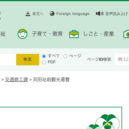
本文へ
Foreign language
音声読み上げ
福祉
子育て・教育
しごと・産業
すべて
ページ
ページID検索
PDF
>
交通商工課
>
苅田站前觀光導覽