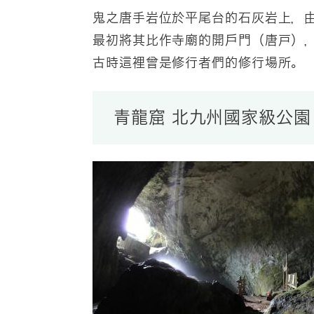
鬼之唐手岩位於平尾台的石灰岩上，
最初將其比作寺廟的開戶門（唐戸），稱
古時這裡曾是修行者們的修行場所。
青龍窟 北九州國家級公園