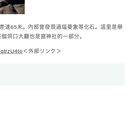
度差達65米。內部曾發現過瑙曼象等化石。這里是舉
整個洞口大廳也是窟神社的一部分。
zqtrzU4to
＜外部リンク＞