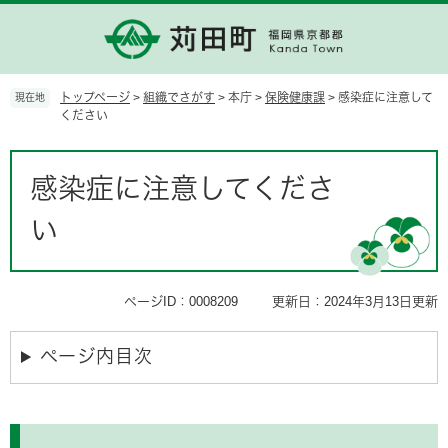
ペ
メ
ー
ニ
ジ
ュ
の
ー
先
を
トップページ
>
組織でさがす
>
本庁
>
保険健康課
>
感染症に注意して
現在地
頭
飛
ください
で
ば
す。
し
本
て
文
感染症に注意してくださ
本
文
い
へ
ページID：0008209
更新日：2024年3月13日更新
ページ内目次