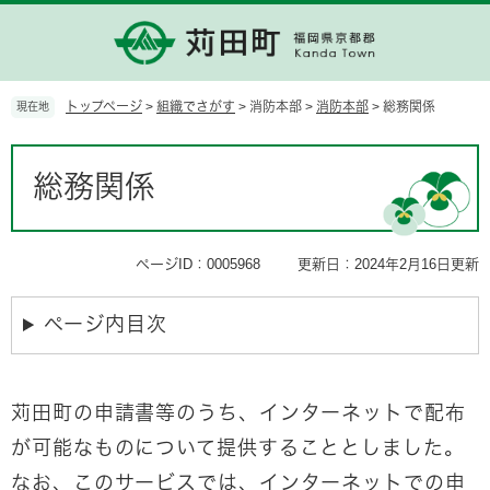
ペ
メ
ー
ニ
ジ
ュ
の
ー
先
を
トップページ
>
組織でさがす
>
消防本部
>
消防本部
>
総務関係
現在地
頭
飛
で
ば
本
す。
し
文
総務関係
て
本
文
へ
ページID：0005968
更新日：2024年2月16日更新
ページ内目次
苅田町の申請書等のうち、インターネットで配布
が可能なものについて提供することとしました。
なお、このサービスでは、インターネットでの申