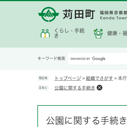
ペ
メ
メ
検
お
ー
ニ
ニ
索
す
ジ
ュ
ュ
す
す
の
ー
ー
る
め
先
を
くらし・手続
情
健康・
き
頭
飛
報
で
ば
す。
し
Google
て
キーワード検索
カ
本
ス
文
タ
へ
トップページ
>
組織でさがす
>
本庁
現在地
ム
公園に関する手続き
足あと
検
索
本
文
公園に関する手続