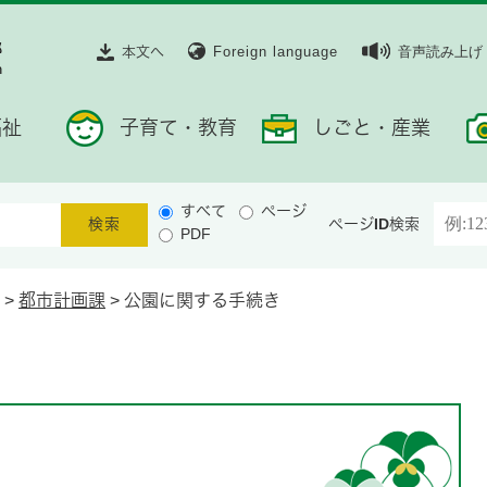
本文へ
Foreign language
音声読み上げ
福祉
子育て・教育
しごと・産業
すべて
ページ
ページID検索
PDF
>
都市計画課
>
公園に関する手続き
き