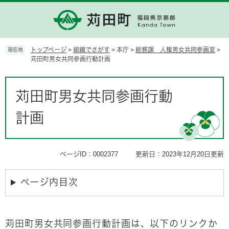
ペ
メ
ー
ニ
ジ
ュ
の
ー
先
を
トップページ
>
組織でさがす
>
本庁
>
総務課 人権男女共同参画室
>
現在地
頭
飛
苅田町男女共同参画行動計画
で
ば
す。
し
本
て
文
苅田町男女共同参画行動
本
文
計画
へ
ページID：0002377
更新日：2023年12月20日更新
ページ内目次
苅田町男女共同参画行動計画は、以下のリンクか