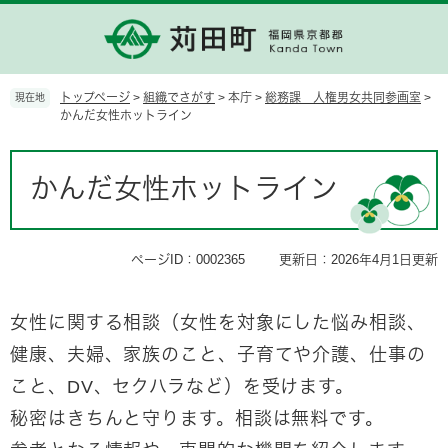
ペ
メ
ー
ニ
ジ
ュ
の
ー
先
を
トップページ
>
組織でさがす
>
本庁
>
総務課 人権男女共同参画室
>
現在地
頭
飛
かんだ女性ホットライン
で
ば
す。
し
本
て
文
かんだ女性ホットライン
本
文
へ
ページID：0002365
更新日：2026年4月1日更新
女性に関する相談（女性を対象にした悩み相談、
健康、夫婦、家族のこと、子育てや介護、仕事の
こと、DV、セクハラなど）を受けます。
秘密はきちんと守ります。相談は無料です。