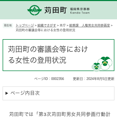
ペ
メ
ー
ニ
ジ
ュ
の
ー
先
を
トップページ
>
組織でさがす
>
本庁
>
総務課 人権男女共同参画室
>
現在地
頭
飛
苅田町の審議会等における女性の登用状況
で
ば
す。
し
本
て
文
苅田町の審議会等におけ
本
文
る女性の登用状況
へ
ページID：0002356
更新日：2024年8月5日更新
ページ内目次
苅田町では「第3次苅田町男女共同参画行動計