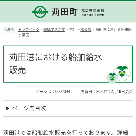
ペ
メ
ー
ニ
ジ
ュ
の
ー
先
を
トップページ
>
組織でさがす
>
本庁
>
水道課
>
苅田港における船舶給
現在地
頭
飛
水販売
で
ば
す。
し
本
て
文
苅田港における船舶給水
本
文
販売
へ
ページID：0002044
更新日：2023年12月19日更新
ページ内目次
苅田港では船舶給水販売を行っております。詳細