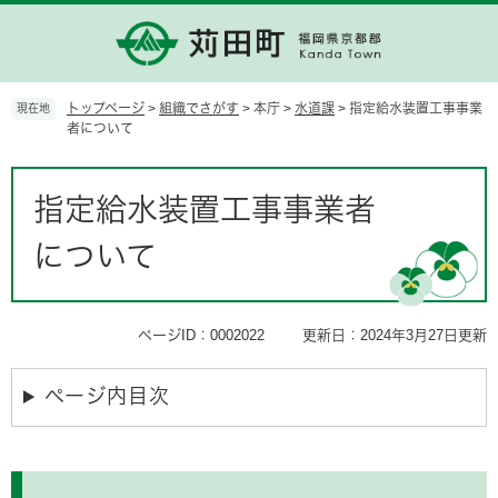
ペ
メ
ー
ニ
ジ
ュ
の
ー
先
を
トップページ
>
組織でさがす
>
本庁
>
水道課
>
指定給水装置工事事業
現在地
頭
飛
者について
で
ば
す。
し
本
て
文
指定給水装置工事事業者
本
文
について
へ
ページID：0002022
更新日：2024年3月27日更新
ページ内目次