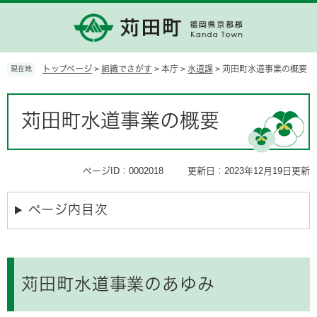
ペ
メ
ー
ニ
ジ
ュ
の
ー
先
を
トップページ
>
組織でさがす
>
本庁
>
水道課
>
苅田町水道事業の概要
現在地
頭
飛
で
ば
本
す。
し
文
苅田町水道事業の概要
て
本
文
へ
ページID：0002018
更新日：2023年12月19日更新
ページ内目次
苅田町水道事業のあゆみ